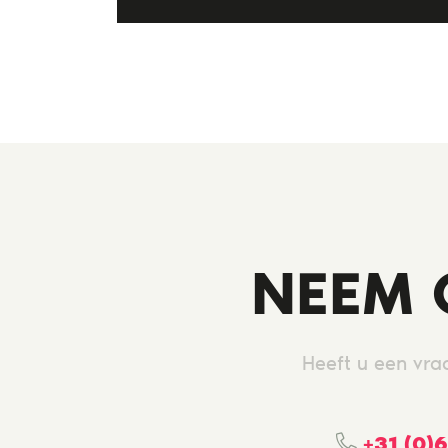
NEEM 
Heeft u een vra
+31 (0)6