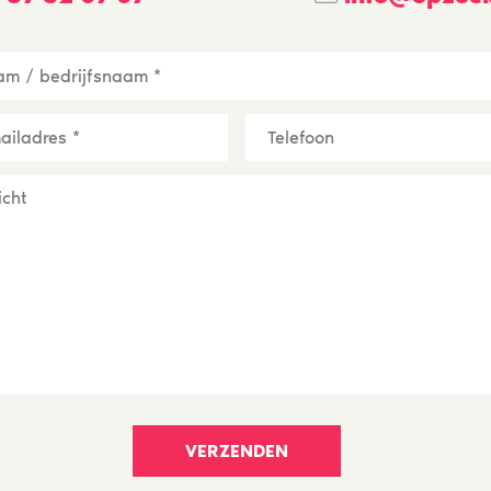
fsnaam
*
Telefoon
res
*