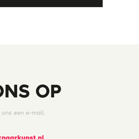
ONS OP
 ons een e-mail.
naarkunst.nl