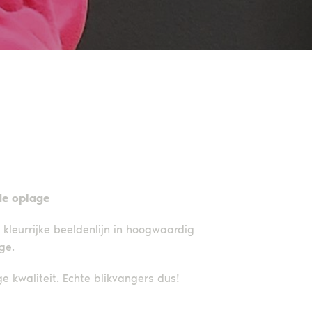
de oplage
leurrijke beeldenlijn in hoogwaardig
ge.
ge kwaliteit. Echte blikvangers dus!