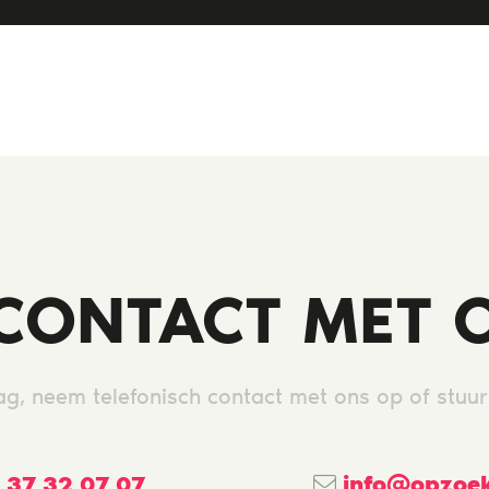
CONTACT MET 
ag, neem telefonisch contact met ons op of stuur
 37 32 07 07
info@opzoek