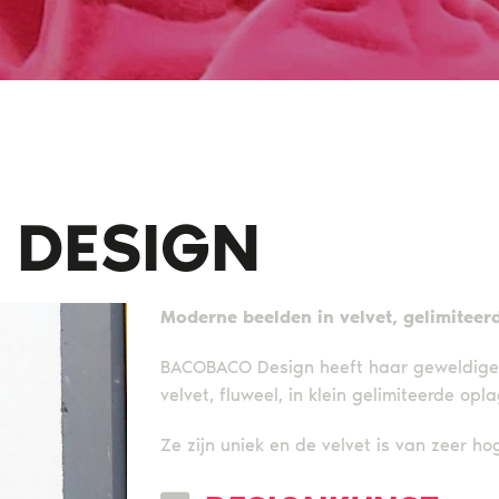
 DESIGN
Moderne beelden in velvet, gelimiteer
BACOBACO Design heeft haar geweldige k
velvet, fluweel, in klein gelimiteerde opla
Ze zijn uniek en de velvet is van zeer ho