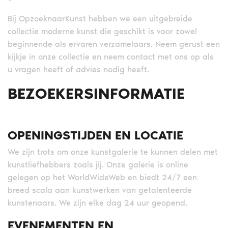
Bij OpzoeknaarKunst hebben we een uitgebreide
collectie moderne kunst die geschikt is voor zowel
beginnende als ervaren verzamelaars. Neem gerust een
kijkje in onze collectie en neem contact met ons op als
u vragen heeft of advies nodig heeft.
BEZOEKERSINFORMATIE
OPENINGSTIJDEN EN LOCATIE
We zijn trots om onze kunstgalerie te kunnen delen met
kunstliefhebbers zoals jij. Onze galerie is online
gelegen op het WorldWideWeb en biedt 24/7 een
breed scala aan kunstwerken van getalenteerde
kunstenaars. We zijn elke dag 24 uur geopend.
EVENEMENTEN EN