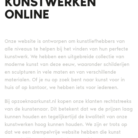
KUNSTWERKEN
ONLINE
Onze website is ontworpen om kunstliefhebbers van
alle niveaus te helpen bij het vinden van hun perfecte
kunstwerk. We hebben een uitgebreide collectie van
moderne kunst van deze eeuw, waaronder schilderijen
en sculpturen in vele maten en van verschillende
materialen. Of je nu op zoek bent naar kunst voor in
huis of op kantoor, we hebben iets voor iedereen.
Bij opzoeknaarkunst.nl kopen onze klanten rechtstreeks
van de kunstenaar. Dit betekent dat we de prijzen laag
kunnen houden en tegelijkertijd de kwaliteit van onze
kunstwerken hoog kunnen houden. We zijn er trots op
dat we een drempelvrije website hebben die kunst