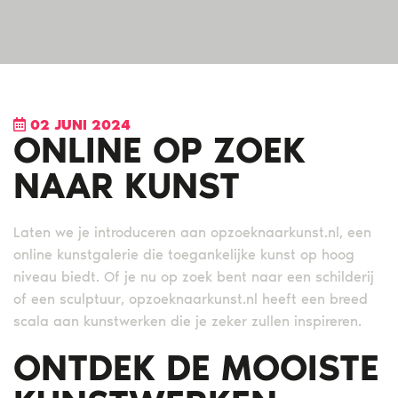
02 JUNI 2024
ONLINE OP ZOEK
NAAR KUNST
Laten we je introduceren aan opzoeknaarkunst.nl, een
online kunstgalerie die toegankelijke kunst op hoog
niveau biedt. Of je nu op zoek bent naar een schilderij
of een sculptuur, opzoeknaarkunst.nl heeft een breed
scala aan kunstwerken die je zeker zullen inspireren.
ONTDEK DE MOOISTE