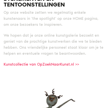
TENTOONSTELLINGEN
Op onze website zetten we regelmatig enkele
kunstenaars in ’the spotlight’ op onze HOME pagina,
om onze bezoekers te inspireren.
We hopen dat je onze online kunstgalerie bezoekt en
geniet van de prachtige kunstwerken die we te bieden
hebben. Ons vriendelijke personeel staat klaar om je te
helpen en eventuele vragen te beantwoorden.
Kunstcollectie van OpZoekNaarKunst.nl >>