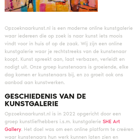
Opzoeknaarkunst.nl is een moderne online kunstgalerie
waar iedereen die op zoek is naar kunst iets moois
vindt voor in huis of op de zaak. Wij zijn een online
kunstgalerie waar je rechtstreeks van de kunstenaar
koopt. Kunst spreekt aan, laat verbazen, verleidt en
nodigt uit. Onze groep kunstenaars is groeiende, elke
dag komen er kunstenaars bij, en zo groeit ook ons
aanbod aan kunstwerken.
GESCHIEDENIS VAN DE
KUNSTGALERIE
Opzoeknaarkunst.nl is in 2022 opgericht door een
groep kunstliefhebbers i.s.m. kunstgalerie
SHE Art
Gallery
. Het doel was om een online platform te creëren
waar kunstenaars hun werk kunnen laten zien en