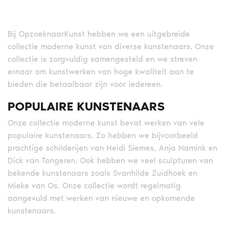
Bij OpzoeknaarKunst hebben we een uitgebreide
collectie moderne kunst van diverse kunstenaars. Onze
collectie is zorgvuldig samengesteld en we streven
ernaar om kunstwerken van hoge kwaliteit aan te
bieden die betaalbaar zijn voor iedereen.
POPULAIRE KUNSTENAARS
Onze collectie moderne kunst bevat werken van vele
populaire kunstenaars. Zo hebben we bijvoorbeeld
prachtige schilderijen van Heidi Siemes, Anja Namink en
Dick van Tongeren. Ook hebben we veel sculpturen van
bekende kunstenaars zoals Svanhilde Zuidhoek en
Mieke van Os. Onze collectie wordt regelmatig
aangevuld met werken van nieuwe en opkomende
kunstenaars.