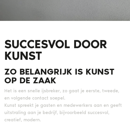
SUCCESVOL DOOR
KUNST
ZO BELANGRIJK IS KUNST
OP DE ZAAK
Het is een snelle ijsbreker, zo gaat je eerste, tweede,
en volgende contact soepel.
Kunst spreekt je gasten en medewerkers aan en geeft
uitstraling aan je bedrijf, bijvoorbeeld succesvol,
creatief, modern.