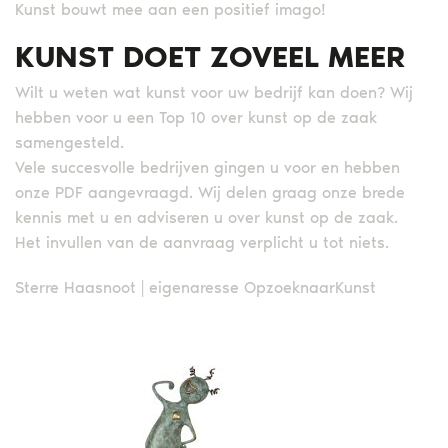
Kunst bouwt mee aan een positief imago!
KUNST DOET ZOVEEL MEER
Wilt u weten wat kunst voor uw bedrijf kan doen? Wij
hebben voor u een Top 10 over kunst op de zaak
samengesteld.
Vele succesvolle bedrijven gingen u voor en hebben
onze PDF aangevraagd. Wij delen graag onze brede
kennis met u en adviseren u over kunst op de zaak.
Het invullen van de aanvraag verplicht u tot niets.
Sterre Haasnoot | eigenaresse OpzoeknaarKunst