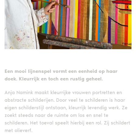
Een mooi lijnenspel vormt een eenheid op haar
doek. Kleurrijk en toch een rustig geheel.
Anja Namink maakt kleurrijke vrouwen portretten en
abstracte schilderijen. Door veel te schilderen is haar
eigen schilderstijl ontstaan, kleurrijk levendig werk. Ze
zoekt steeds naar de ruimte om los en snel te
schilderen. Het toeval speelt hierbij een rol. Zij schildert
met olieverf.