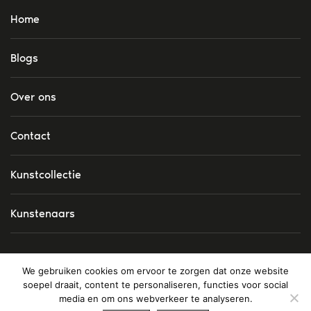
Home
Blogs
Over ons
Contact
Kunstcollectie
Kunstenaars
We gebruiken cookies om ervoor te zorgen dat onze website
soepel draait, content te personaliseren, functies voor social
© Copyright 2026
Op Zoek Naar Kunst
|
Algemene
media en om ons webverkeer te analyseren.
voorwaarden
|
Privacy verklaring