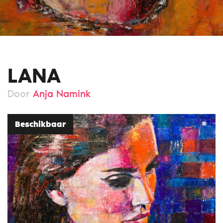
LANA
Door
Anja Namink
Beschikbaar