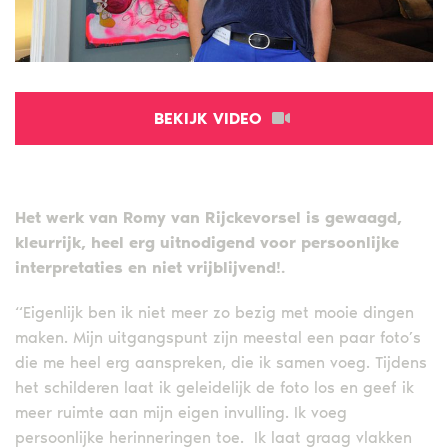
BEKIJK VIDEO
Het werk van Romy van Rijckevorsel is gewaagd,
kleurrijk, heel erg uitnodigend voor persoonlijke
interpretaties en niet vrijblijvend!.
“Eigenlijk ben ik niet meer zo bezig met mooie dingen
maken. Mijn uitgangspunt zijn meestal een paar foto’s
die me heel erg aanspreken, die ik samen voeg. Tijdens
het schilderen laat ik geleidelijk de foto los en geef ik
meer ruimte aan mijn eigen invulling. Ik voeg
persoonlijke herinneringen toe. Ik laat graag vlakken