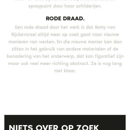
spraypaint door haar schilderijen.
RODE DRAAD.
Een rode draad door het werk is dat Romy van
Rijckevorsel altijd weer op zoek gaat naar nieuwe
manieren van werken. En die nieuwe manier kan dan
zitten in het gebruik van andere materialen of de
benadering van het onderwerp, dat kan figuratief zijn
maar ook veel meer richting abstract. Ze is nog lang
niet klaar.
NIETS OVER OP ZOEK