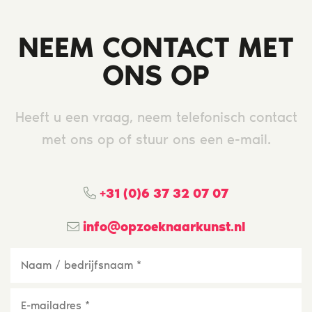
NEEM CONTACT MET
ONS OP
Heeft u een vraag, neem telefonisch contact
met ons op of stuur ons een e-mail.
+31 (0)6 37 32 07 07
info@opzoeknaarkunst.nl
Naam
/
bedrijfsnaam
*
E-
mailadres
*